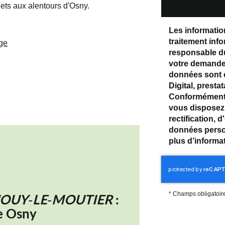
jets aux alentours d'Osny.
Les information
traitement inf
age
responsable du
votre demande 
données sont 
Digital, prest
Conformément à
vous disposez 
rectification, 
données perso
plus d’informa
*
Champs obligatoir
JOUY-LE-MOUTIER
:
e Osny