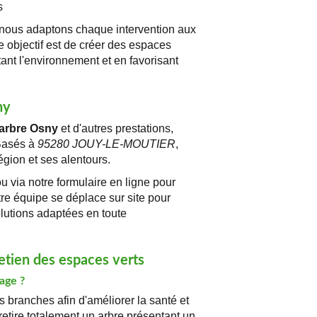
s
, nous adaptons chaque intervention aux
tre objectif est de créer des espaces
tant l'environnement et en favorisant
ny
arbre Osny
et d'autres prestations,
Basés à
95280 JOUY-LE-MOUTIER
,
gion et ses alentours.
u via notre formulaire en ligne pour
tre équipe se déplace sur site pour
lutions adaptées en toute
retien des espaces verts
tage ?
s branches afin d'améliorer la santé et
 retire totalement un arbre présentant un