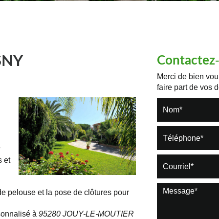
SNY
Contactez
Merci de bien voul
faire part de vos
t
s et
 de pelouse et la pose de clôtures pour
sonnalisé à
95280 JOUY-LE-MOUTIER