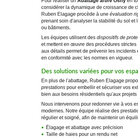
Pour réaliser un
Abattage arbre Osny
en to
considérer la dynamique de croissance de c
Ruben Elagage procède à une
évaluation r
prenant soin d'analyser la stabilité du sol et
ou bâtiments.
Les équipes utilisent des
dispositifs de prote
et mettent en œuvre des procédures strictes p
aux détails permet de prévenir les incidents 
en conformité avec les normes en vigueur.
Des solutions variées pour vos esp
En plus de l'abattage, Ruben Elagage prop
prestations
pour embellir et sécuriser vos ex
bien aux besoins résidentiels qu'aux projets
Nous intervenons pour redonner vie à vos e
modernes. Notre équipe réalise des prestatio
régulier et soigné, afin de maintenir un équi
Élagage et abattage avec précision
Taille de haies pour un rendu net