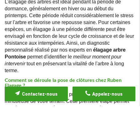
L'élagage des arbres est idéal pendant la période de
dormance, généralement en hiver ou au début du
printemps. Cette période réduit considérablement le stress
sur l'arbre et favorise une repousse saine. Pour certaines
espèces, un élagage à une période différente peut être
envisagé en fonction de leur cycle de croissance et de leur
résistance aux intempéries. Ainsi, un diagnostic
personnalisé réalisé par nos experts en
élagage arbre
Pontoise
permet d'identifier le
meilleur moment pour
intervenir
tout en préservant la vitalité de l'arbre à long
terme.
Comment se déroule la pose de clôtures chez Ruben
Elagage ?
Notre équipe débute chaque projet par une inspection
Contactez-nous
Appelez-nous
minutieuse de votre terrain. Cette première étape permet
de déterminer les matériaux les plus adaptés et la
configuration optimale des clôtures. Nous privilégions des
installations robustes et esthétiques, qui respectent
l'environnement et s'intègrent avec harmonie dans votre
paysage. Une fois le choix des matériaux confirmé, nos