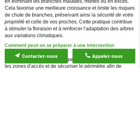
en éliminant les branches malades, mortes ou en excès.
Cela favorise une meilleure croissance et limite les risques
de chute de branches, préservant ainsi la
sécurité de votre
propriété
et celle de vos proches. Cette pratique contribue
à stimuler la floraison et à renforcer l'adaptation des arbres
aux variations climatiques.
Comment peut-on se préparer à une intervention
d'élagage ?
Contactez-nous
Appelez-nous
Avant une intervention d'élagage, il est crucial de délimiter
les zones d'accès et de sécuriser le périmètre afin de
prévenir tout accident. Assurez-vous que les arbres à
élaguer ne présentent aucun risque pour les bâtiments ou
les personnes. Une
communication claire et efficace
avec
votre professionnel garantit une prestation réussie et
sécurisée, en permettant une organisation optimale des
travaux.
Quels bénéfices retire-t-on de la rénovation des pelouses
?
La rénovation de pelouses redonne une nouvelle vie à
votre jardin en rétablissant une herbe dense et verdoyante.