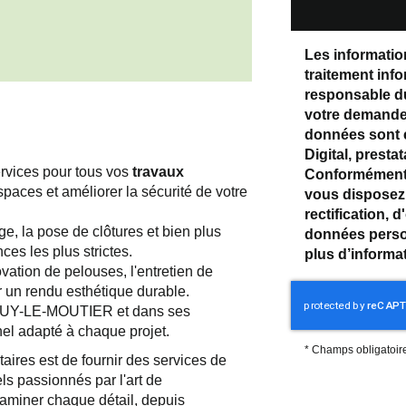
Les information
traitement inf
responsable du
votre demande 
données sont 
Digital, prest
rvices pour tous vos
travaux
Conformément à
paces et améliorer la sécurité de votre
vous disposez 
rectification, 
e, la pose de clôtures et bien plus
données perso
es les plus strictes.
plus d’informa
vation de pelouses, l'entretien de
ur un rendu esthétique durable.
JOUY-LE-MOUTIER et dans ses
nel adapté à chaque projet.
*
Champs obligatoir
aires est de fournir des services de
ls passionnés par l'art de
xaminer chaque détail, depuis