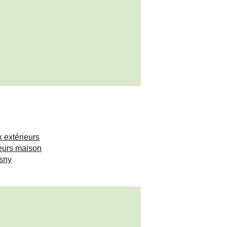
x extérieurs
ieurs maison
Osny